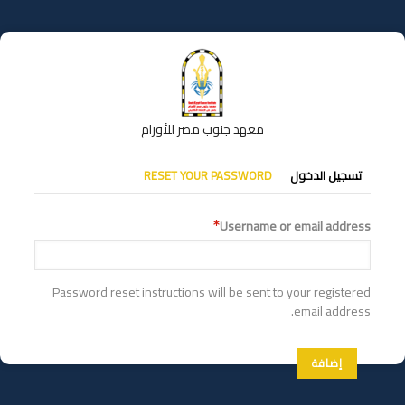
تجاوز
إلى
المحتوى
الرئيسي
معهد جنوب مصر للأورام
التبويبات
تسجيل الدخول
RESET YOUR PASSWORD
الأساسية
Username or email address
Password reset instructions will be sent to your registered
email address.