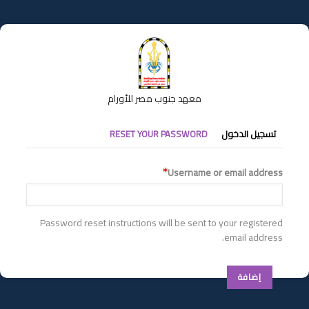
تجاوز
إلى
المحتوى
الرئيسي
معهد جنوب مصر للأورام
التبويبات
تسجيل الدخول
RESET YOUR PASSWORD
الأساسية
Username or email address
Password reset instructions will be sent to your registered
email address.