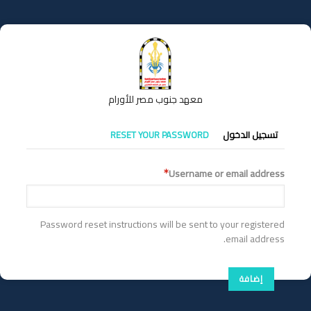
تجاوز
إلى
المحتوى
الرئيسي
معهد جنوب مصر للأورام
التبويبات
تسجيل الدخول
RESET YOUR PASSWORD
الأساسية
Username or email address
Password reset instructions will be sent to your registered
email address.