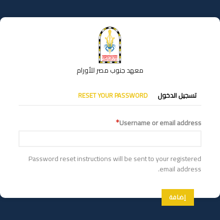
تجاوز
إلى
المحتوى
الرئيسي
معهد جنوب مصر للأورام
التبويبات
تسجيل الدخول
RESET YOUR PASSWORD
الأساسية
Username or email address
Password reset instructions will be sent to your registered
email address.