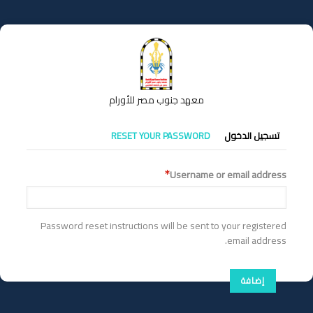
تجاوز
إلى
المحتوى
الرئيسي
معهد جنوب مصر للأورام
التبويبات
تسجيل الدخول
RESET YOUR PASSWORD
الأساسية
Username or email address
Password reset instructions will be sent to your registered
email address.