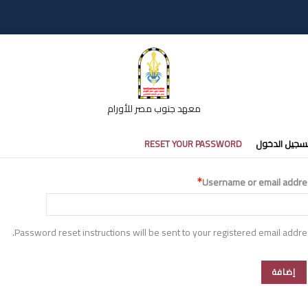
معهد جنوب مصر للأورام
تبويبات
سجيل الدخول
RESET YOUR PASSWORD
أساسية
Username or email addre
Password reset instructions will be sent to your registered email addre