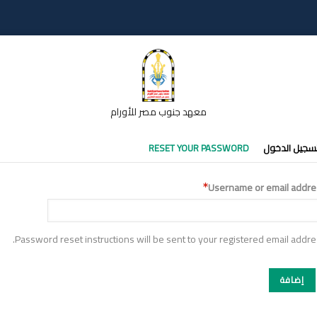
معهد جنوب مصر للأورام
تبويبات
سجيل الدخول
RESET YOUR PASSWORD
أساسية
Username or email addre
Password reset instructions will be sent to your registered email addre