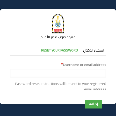
تجاوز
إلى
المحتوى
الرئيسي
معهد جنوب مصر للأورام
التبويبات
تسجيل الدخول
RESET YOUR PASSWORD
الأساسية
Username or email address
Password reset instructions will be sent to your registered
email address.