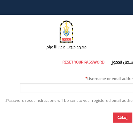
معهد جنوب مصر للأورام
تبويبات
سجيل الدخول
RESET YOUR PASSWORD
أساسية
Username or email addre
Password reset instructions will be sent to your registered email addre