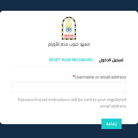
تجاوز
إلى
المحتوى
الرئيسي
معهد جنوب مصر للأورام
التبويبات
تسجيل الدخول
RESET YOUR PASSWORD
الأساسية
Username or email address
Password reset instructions will be sent to your registered
email address.