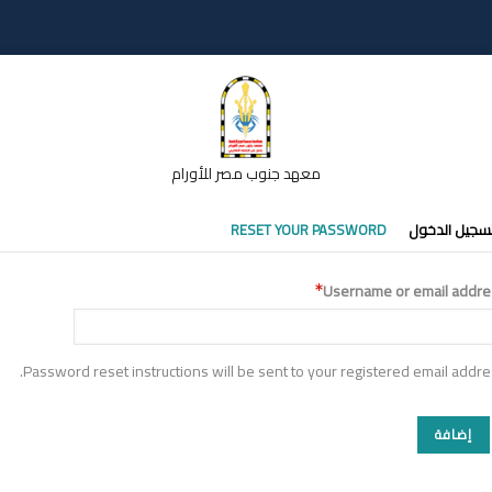
معهد جنوب مصر للأورام
تبويبات
سجيل الدخول
RESET YOUR PASSWORD
أساسية
Username or email addre
Password reset instructions will be sent to your registered email addre