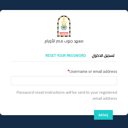
تجاوز
إلى
المحتوى
الرئيسي
معهد جنوب مصر للأورام
التبويبات
تسجيل الدخول
RESET YOUR PASSWORD
الأساسية
Username or email address
Password reset instructions will be sent to your registered
email address.