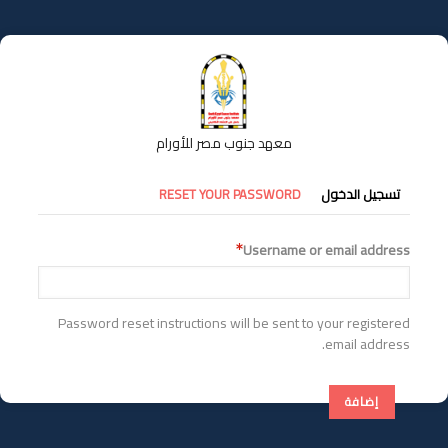
تجاوز
إلى
المحتوى
الرئيسي
معهد جنوب مصر للأورام
التبويبات
تسجيل الدخول
RESET YOUR PASSWORD
الأساسية
Username or email address
Password reset instructions will be sent to your registered
email address.