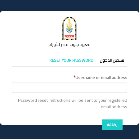
تجاوز
إلى
المحتوى
الرئيسي
معهد جنوب مصر للأورام
التبويبات
تسجيل الدخول
RESET YOUR PASSWORD
الأساسية
Username or email address
Password reset instructions will be sent to your registered
email address.