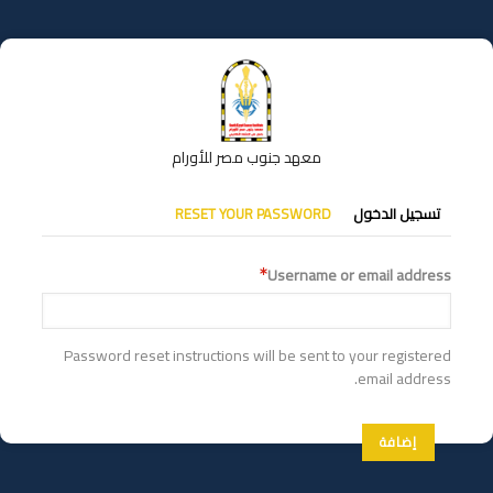
تجاوز
إلى
المحتوى
الرئيسي
معهد جنوب مصر للأورام
التبويبات
تسجيل الدخول
RESET YOUR PASSWORD
الأساسية
Username or email address
Password reset instructions will be sent to your registered
email address.