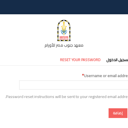
معهد جنوب مصر للأورام
تبويبات
سجيل الدخول
RESET YOUR PASSWORD
أساسية
Username or email addre
Password reset instructions will be sent to your registered email addre