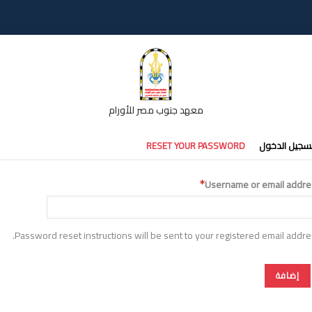
معهد جنوب مصر للأورام
تبويبات
سجيل الدخول
RESET YOUR PASSWORD
أساسية
Username or email addre
Password reset instructions will be sent to your registered email addre