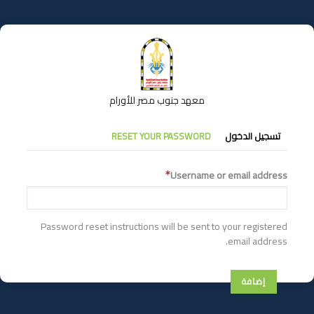
تجاوز
إلى
المحتوى
الرئيسي
معهد جنوب مصر للأورام
التبويبات
تسجيل الدخول
RESET YOUR PASSWORD
الأساسية
Username or email address
Password reset instructions will be sent to your registered
email address.