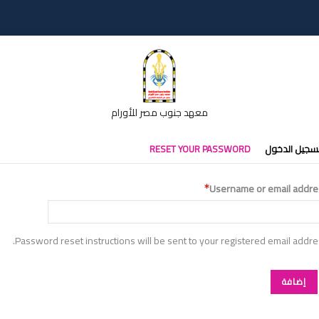
معهد جنوب مصر للأورام
تبويبات
سجيل الدخول
RESET YOUR PASSWORD
أساسية
Username or email addre
Password reset instructions will be sent to your registered email addre