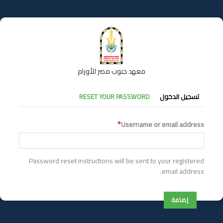
تجاوز
إلى
المحتوى
الرئيسي
معهد جنوب مصر للأورام
التبويبات
تسجيل الدخول
RESET YOUR PASSWORD
الأساسية
Username or email address
Password reset instructions will be sent to your registered
email address.