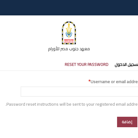
معهد جنوب مصر للأورام
تبويبات
سجيل الدخول
RESET YOUR PASSWORD
أساسية
Username or email addre
Password reset instructions will be sent to your registered email addre