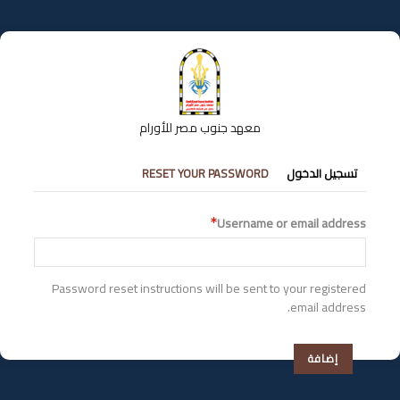
تجاوز
إلى
المحتوى
الرئيسي
معهد جنوب مصر للأورام
التبويبات
تسجيل الدخول
RESET YOUR PASSWORD
الأساسية
Username or email address
Password reset instructions will be sent to your registered
email address.