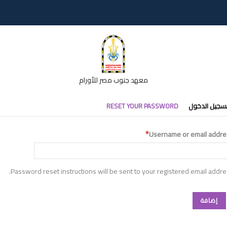
معهد جنوب مصر للأورام
تبويبات
سجيل الدخول
RESET YOUR PASSWORD
أساسية
Username or email addre
Password reset instructions will be sent to your registered email addre