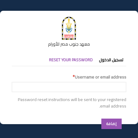
تجاوز
إلى
المحتوى
الرئيسي
معهد جنوب مصر للأورام
التبويبات
تسجيل الدخول
RESET YOUR PASSWORD
الأساسية
Username or email address
Password reset instructions will be sent to your registered
email address.