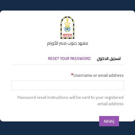
تجاوز
إلى
المحتوى
الرئيسي
معهد جنوب مصر للأورام
التبويبات
تسجيل الدخول
RESET YOUR PASSWORD
الأساسية
Username or email address
Password reset instructions will be sent to your registered
email address.