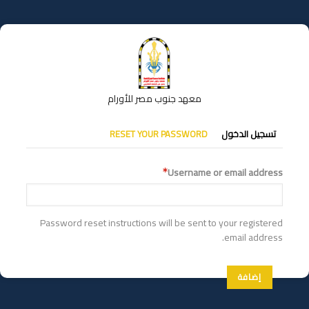
تجاوز
إلى
المحتوى
الرئيسي
معهد جنوب مصر للأورام
التبويبات
تسجيل الدخول
RESET YOUR PASSWORD
الأساسية
Username or email address
Password reset instructions will be sent to your registered
email address.