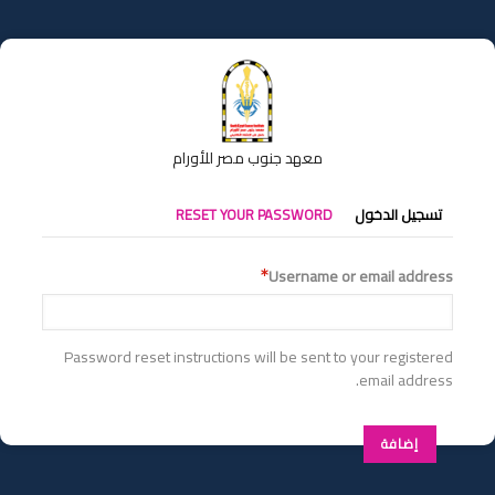
تجاوز
إلى
المحتوى
الرئيسي
معهد جنوب مصر للأورام
التبويبات
تسجيل الدخول
RESET YOUR PASSWORD
الأساسية
Username or email address
Password reset instructions will be sent to your registered
email address.