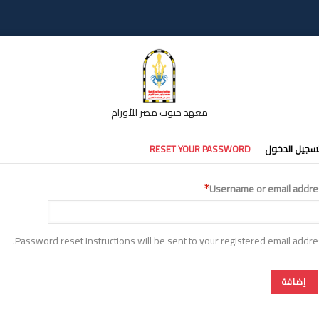
معهد جنوب مصر للأورام
تبويبات
سجيل الدخول
RESET YOUR PASSWORD
أساسية
Username or email addre
Password reset instructions will be sent to your registered email addre