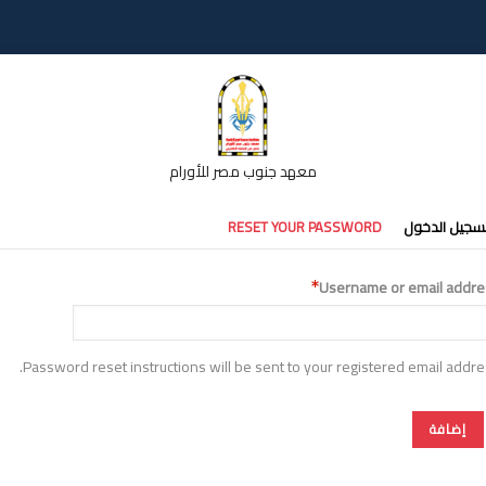
معهد جنوب مصر للأورام
تبويبات
سجيل الدخول
RESET YOUR PASSWORD
أساسية
Username or email addre
Password reset instructions will be sent to your registered email addre