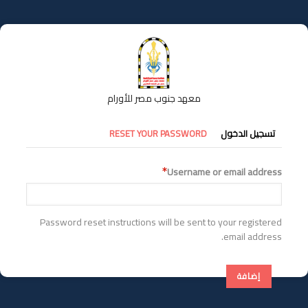
تجاوز
إلى
المحتوى
الرئيسي
معهد جنوب مصر للأورام
التبويبات
تسجيل الدخول
RESET YOUR PASSWORD
الأساسية
Username or email address
Password reset instructions will be sent to your registered
email address.