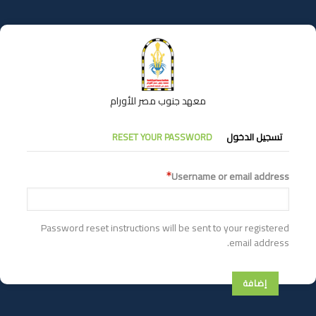
تجاوز
إلى
المحتوى
الرئيسي
معهد جنوب مصر للأورام
التبويبات
تسجيل الدخول
RESET YOUR PASSWORD
الأساسية
Username or email address
Password reset instructions will be sent to your registered
email address.