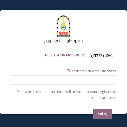
تجاوز
إلى
المحتوى
الرئيسي
معهد جنوب مصر للأورام
التبويبات
تسجيل الدخول
RESET YOUR PASSWORD
الأساسية
Username or email address
Password reset instructions will be sent to your registered
email address.