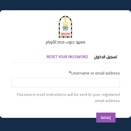
تجاوز
إلى
المحتوى
الرئيسي
معهد جنوب مصر للأورام
التبويبات
تسجيل الدخول
RESET YOUR PASSWORD
الأساسية
Username or email address
Password reset instructions will be sent to your registered
email address.