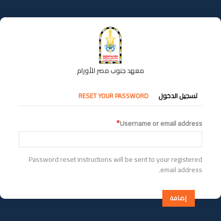
تجاوز
إلى
المحتوى
الرئيسي
معهد جنوب مصر للأورام
التبويبات
تسجيل الدخول
RESET YOUR PASSWORD
الأساسية
Username or email address
Password reset instructions will be sent to your registered
email address.