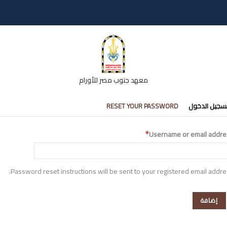
معهد جنوب مصر للأورام
تبويبات
سجيل الدخول
RESET YOUR PASSWORD
أساسية
Username or email addre
Password reset instructions will be sent to your registered email addre