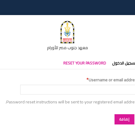
معهد جنوب مصر للأورام
تبويبات
سجيل الدخول
RESET YOUR PASSWORD
أساسية
Username or email addre
Password reset instructions will be sent to your registered email addre