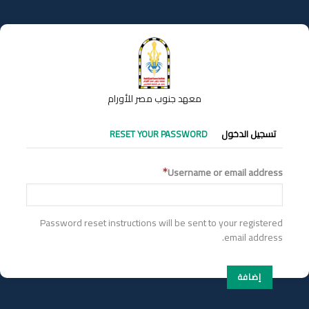
تجاوز
إلى
المحتوى
الرئيسي
معهد جنوب مصر للأورام
التبويبات
تسجيل الدخول
RESET YOUR PASSWORD
الأساسية
Username or email address
Password reset instructions will be sent to your registered
email address.