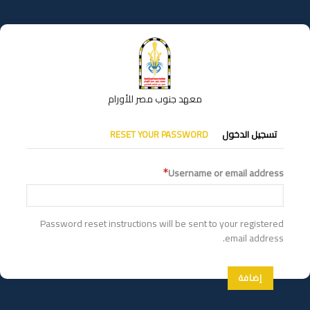
تجاوز
إلى
المحتوى
الرئيسي
معهد جنوب مصر للأورام
التبويبات
تسجيل الدخول
RESET YOUR PASSWORD
الأساسية
Username or email address
Password reset instructions will be sent to your registered
email address.