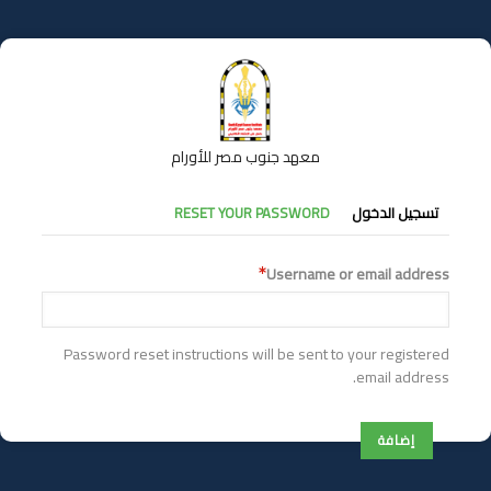
تجاوز
إلى
المحتوى
الرئيسي
معهد جنوب مصر للأورام
التبويبات
تسجيل الدخول
RESET YOUR PASSWORD
الأساسية
Username or email address
Password reset instructions will be sent to your registered
email address.