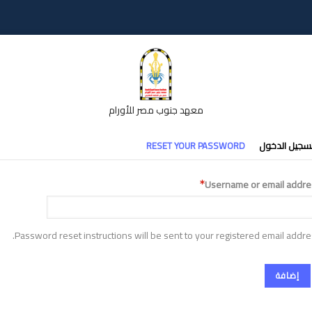
معهد جنوب مصر للأورام
تبويبات
سجيل الدخول
RESET YOUR PASSWORD
أساسية
Username or email addre
Password reset instructions will be sent to your registered email addre