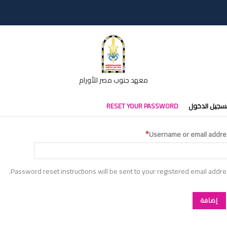
معهد جنوب مصر للأورام
تبويبات
سجيل الدخول
RESET YOUR PASSWORD
أساسية
Username or email addre
Password reset instructions will be sent to your registered email addre