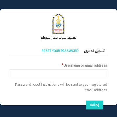
تجاوز
إلى
المحتوى
الرئيسي
معهد جنوب مصر للأورام
التبويبات
تسجيل الدخول
RESET YOUR PASSWORD
الأساسية
Username or email address
Password reset instructions will be sent to your registered
email address.