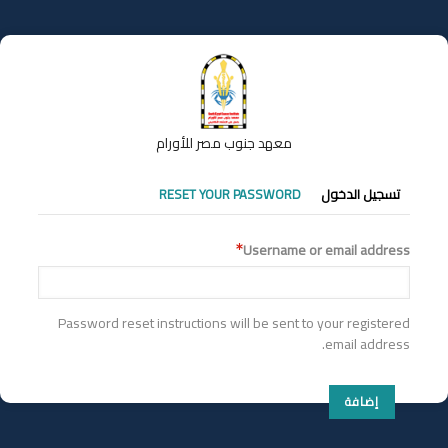
تجاوز
إلى
المحتوى
الرئيسي
معهد جنوب مصر للأورام
التبويبات
تسجيل الدخول
RESET YOUR PASSWORD
الأساسية
Username or email address
Password reset instructions will be sent to your registered
email address.