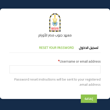
تجاوز
إلى
المحتوى
الرئيسي
معهد جنوب مصر للأورام
التبويبات
تسجيل الدخول
RESET YOUR PASSWORD
الأساسية
Username or email address
Password reset instructions will be sent to your registered
email address.