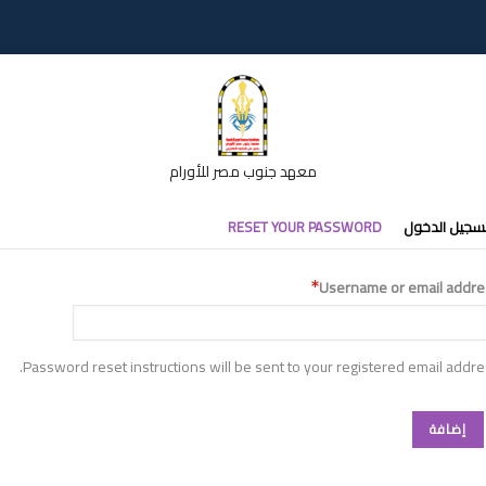
معهد جنوب مصر للأورام
تبويبات
سجيل الدخول
RESET YOUR PASSWORD
أساسية
Username or email addre
Password reset instructions will be sent to your registered email addre