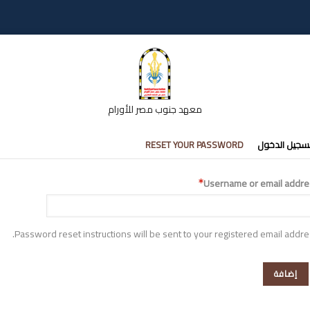
معهد جنوب مصر للأورام
تبويبات
سجيل الدخول
RESET YOUR PASSWORD
أساسية
Username or email addre
Password reset instructions will be sent to your registered email addre