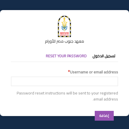
تجاوز
إلى
المحتوى
الرئيسي
معهد جنوب مصر للأورام
التبويبات
تسجيل الدخول
RESET YOUR PASSWORD
الأساسية
Username or email address
Password reset instructions will be sent to your registered
email address.