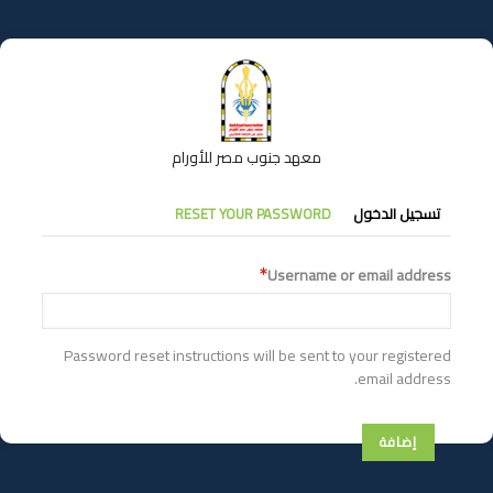
تجاوز
إلى
المحتوى
الرئيسي
معهد جنوب مصر للأورام
التبويبات
تسجيل الدخول
RESET YOUR PASSWORD
الأساسية
Username or email address
Password reset instructions will be sent to your registered
email address.