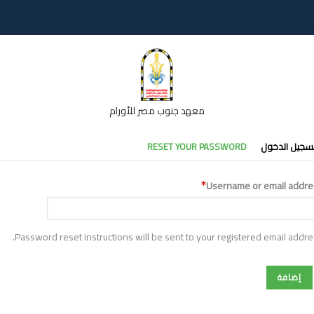
معهد جنوب مصر للأورام
تبويبات
سجيل الدخول
RESET YOUR PASSWORD
أساسية
Username or email addre
Password reset instructions will be sent to your registered email addre