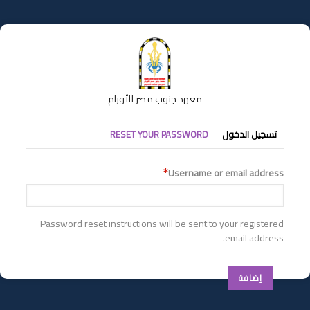
تجاوز
إلى
المحتوى
الرئيسي
معهد جنوب مصر للأورام
التبويبات
تسجيل الدخول
RESET YOUR PASSWORD
الأساسية
Username or email address
Password reset instructions will be sent to your registered
email address.